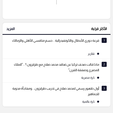
إرسال تعليق
الأكثر قراءة
المزيد
التعليقات السابقة
1
قرعة دوري الأبطال والكونفيدرالية .. حسم منافسي الأهلي والزمالك
تقارير
2
ماذا قالت صحف تركيا عن تعاقد محمد صلاح مع طرابزون ؟ .. "الملك
المصري وصفقة القرن"
كرة مصرية
3
أول ظهور رسمي لمحمد صلاح في تدريب طرابزون .. ومفاجأة مدوية
للجماهير
كرة عالمية