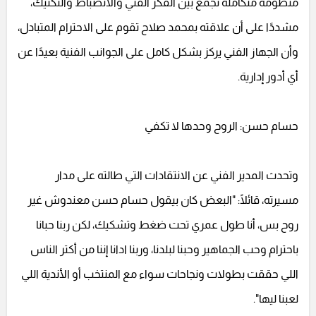
منظومة متكاملة تجمع بين الفكر الفني والانضباط والتكتيك،
مشددًا على أن علاقته بمحمد صلاح تقوم على الاحترام المتبادل،
وأن الجهاز الفني يركز بشكل كامل على الجوانب الفنية بعيدًا عن
أي أدور إدارية.
حسام حسن: الروح وحدها لا تكفي
وتحدث المدير الفني عن الانتقادات التي طالته على مدار
مسيرته، قائلًا: "البعض كان بيقول حسام حسن معندوش غير
روح بس، أنا طول عمري تحت ضغط وتشكيك، لكن ربنا حبانا
باحترام وحب الجماهير وحبنا لبلدنا، وربنا ادانا إننا من أكتر الناس
اللي حققت بطولات ونجاحات سواء مع المنتخب أو الأندية اللي
لعبنا ليها".