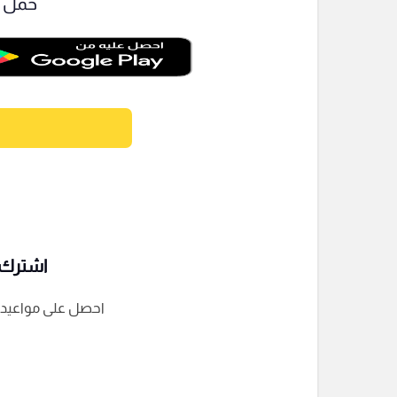
حمل ت
اشترك ف
احصل على مواعيد الم