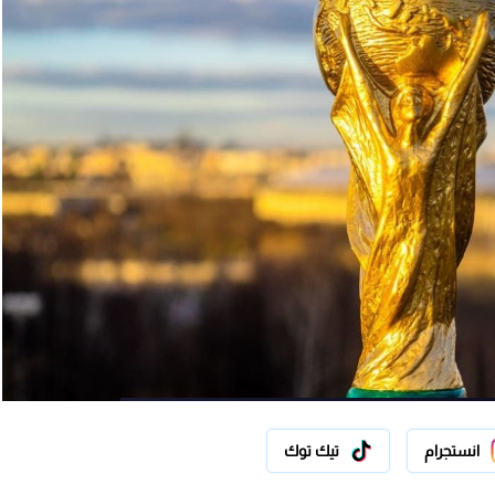
انستجرام
تيك توك