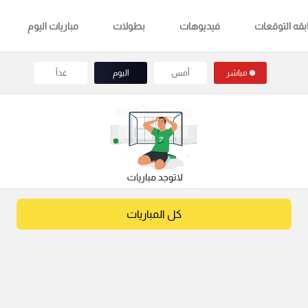
قه التوقعات
فيديوهات
بطولات
مباريات اليوم
مباشر
أمس
اليوم
غداً
كل المباريات