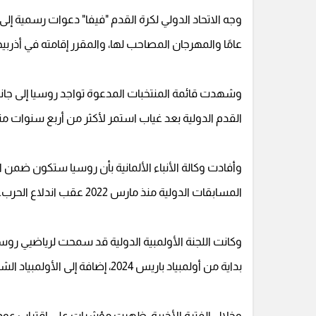
عامًا والمهرجان المصاحب لها، والمقرر إقامته في أذربيجان خلال الفترة من
وشهدت قائمة المنتخبات المدعوة تواجد روسيا إلى جان
القدم الدولية بعد غياب استمر لأكثر من أربع سنوات منذ 
وأفادت وكالة الأنباء الألمانية بأن روسيا ستكون ضمن 
المسابقات الدولية منذ مارس 2022 عقب اندلاع الحرب.
وكانت اللجنة الأولمبية الدولية قد سمحت لرياضيي روسيا
بداية من أولمبياد باريس 2024، إضافة إلى الأولمبياد الشتوي 2026 في ميلانو وكورتينا دامبيتزو.
وخلال الفترة الأخيرة، ظهرت مؤشرات على اقتراب عودة 