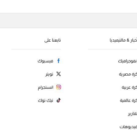
خبار & مالتيميديا
تابعنا على
نفوجرافيك
فيسبوك
رة مصرية
تويتر
رة عربية
انستجرام
رة عالمية
تيك توك
قارير
يديوهات