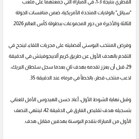
القطري بنتيجة 3-1، في المباراة التي جمعتهما على ملعب
"سياتل" بالولايات المتحدة الأمريكية، ضمن منافسات الجولة
الثالثة والأخيرة من دور المجموعات ببطولة كأس العالم 2026.
وفرض المنتخب البوسني أفضليته على مجريات اللقاء، لينجح في
التقدم بالهدف الأول عن طريق كريم ألايبجوفيتش في الدقيقة
29، قبل أن يعزز تقدمه بهدف ثانٍ بعدما سجل سلطان البريك،
لاعب منتخب قطر، بالخطأ في مرماه عند الدقيقة 35.
وقبل نهاية الشوط الأول، أعاد حسن الهيدوس الأمل للعنابي
بتسجيله هدف تقليص الفارق في الدقيقة 42، لينتهي النصف
الأول من المباراة بتقدم البوسنة بهدفين مقابل هدف.