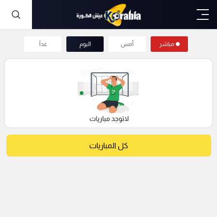
مباشر
أمس
اليوم
غداً
كل المباريات