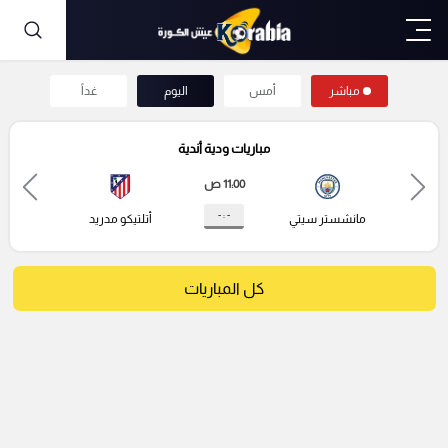
مباشر
أمس
اليوم
غداً
مباريات ودية أندية
11:00 ص
- : -
مانشستر سيتي
أتلتيكو مدريد
كل المباريات