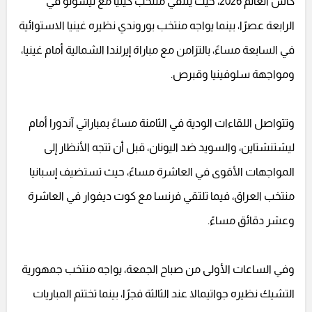
كأس العالم 2026، حيث يلتقي منتخب كينيا مع ليسوتو في
الرابعة عصرًا، بينما يواجه منتخب بوروندي نظيره غينيا الاستوائية
في السابعة مساءً، بالتزامن مع مباراة إيرلندا الشمالية أمام غينيا،
ومواجهة سلوفينيا وقبرص.
وتتواصل اللقاءات الودية في الثامنة مساءً بمباراتي آندورا أمام
ليشتنشتاين، والسويد ضد اليونان، قبل أن تتجه الأنظار إلى
المواجهات الأقوى في العاشرة مساءً، حيث تستضيف إسبانيا
منتخب العراق، فيما تلتقي فرنسا مع كوت ديفوار في العاشرة
وعشر دقائق مساءً.
وفي الساعات الأولى من صباح الجمعة، يواجه منتخب جمهورية
التشيك نظيره جواتيمالا عند الثالثة فجرًا، بينما تختتم المباريات