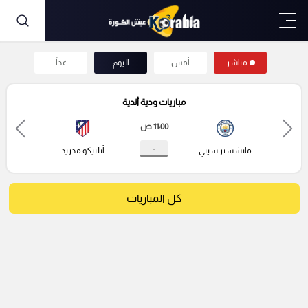
مباشر
أمس
اليوم
غداً
مباريات ودية أندية
11:00 ص
- : -
مانشستر سيتي
أتلتيكو مدريد
كل المباريات