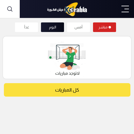
مباشر
أمس
اليوم
غداً
كل المباريات