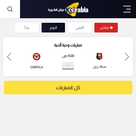
مباشر
أمس
اليوم
غداً
مباريات ودية أندية
9:00 ص
- : -
ستاد رين
برينتفورد
كل المباريات