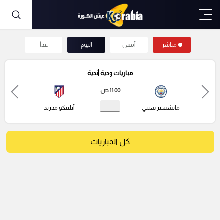
مباشر
أمس
اليوم
غداً
مباريات ودية أندية
11:00 ص
- : -
مانشستر سيتي
أتلتيكو مدريد
كل المباريات