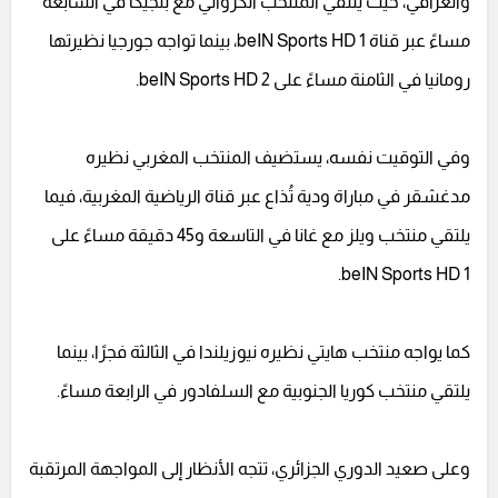
والعراقي، حيث يلتقي المنتخب الكرواتي مع بلجيكا في السابعة
مساءً عبر قناة beIN Sports HD 1، بينما تواجه جورجيا نظيرتها
رومانيا في الثامنة مساءً على beIN Sports HD 2.
وفي التوقيت نفسه، يستضيف المنتخب المغربي نظيره
مدغشقر في مباراة ودية تُذاع عبر قناة الرياضية المغربية، فيما
يلتقي منتخب ويلز مع غانا في التاسعة و45 دقيقة مساءً على
beIN Sports HD 1.
كما يواجه منتخب هايتي نظيره نيوزيلندا في الثالثة فجرًا، بينما
يلتقي منتخب كوريا الجنوبية مع السلفادور في الرابعة مساءً.
وعلى صعيد الدوري الجزائري، تتجه الأنظار إلى المواجهة المرتقبة