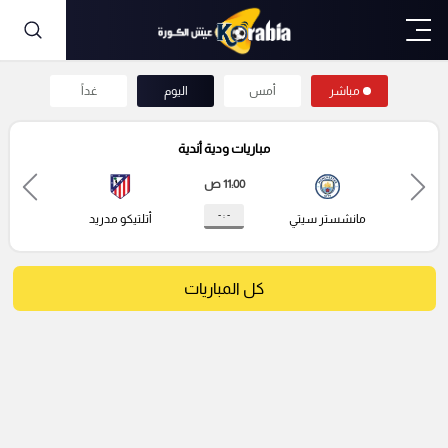
مباشر
أمس
اليوم
غداً
مباريات ودية أندية
11:00 ص
- : -
مانشستر سيتي
أتلتيكو مدريد
كل المباريات