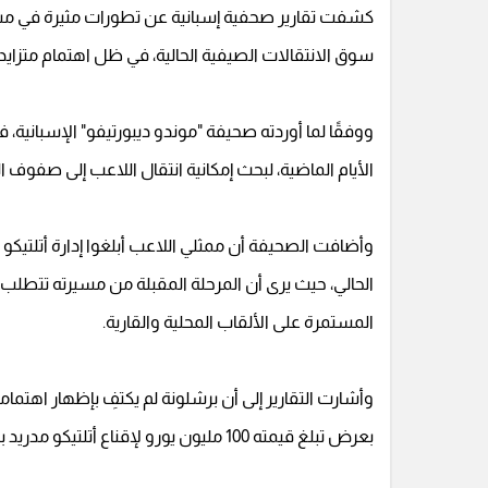
كشفت تقارير صحفية إسبانية عن تطورات مثيرة في مستقبل
سوق الانتقالات الصيفية الحالية، في ظل اهتمام متزاي
ووفقًا لما أوردته صحيفة "موندو ديبورتيفو" الإسبانية،
الأيام الماضية، لبحث إمكانية انتقال اللاعب إلى صفوف ا
وأضافت الصحيفة أن ممثلي اللاعب أبلغوا إدارة أتلتيكو
الحالي، حيث يرى أن المرحلة المقبلة من مسيرته تتطلب 
المستمرة على الألقاب المحلية والقارية.
وأشارت التقارير إلى أن برشلونة لم يكتفِ بإظهار اه
بعرض تبلغ قيمته 100 مليون يورو لإقناع أتلتيكو مدريد بالتخلي عن أحد أبرز نجومه.