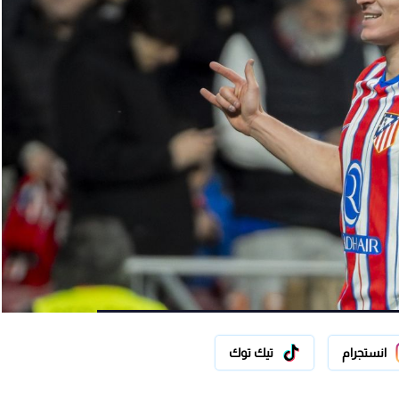
انستجرام
تيك توك