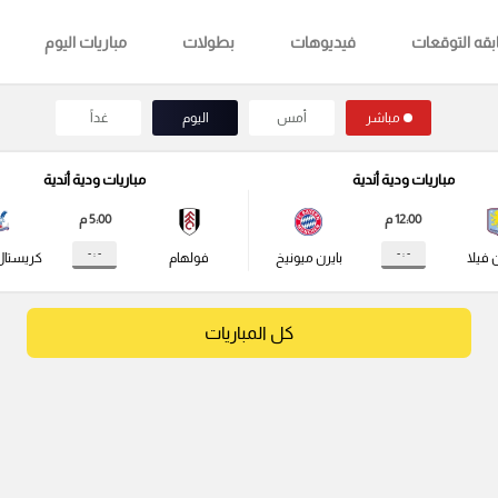
قه التوقعات
فيديوهات
بطولات
مباريات اليوم
مباشر
أمس
اليوم
غداً
مباريات ودية أندية
مباريات ودية أندية
12:00 م
5:00 م
- : -
- : -
 فيلا
بايرن ميونيخ
فولهام
كريستال
كل المباريات