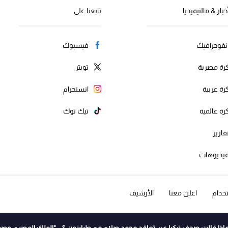
خبار & مالتيميديا
تابعنا على
نفوجرافيك
فيسبوك
رة مصرية
تويتر
رة عربية
انستجرام
رة عالمية
تيك توك
قارير
يديوهات
خدام
اعلن معنا
الأرشيف