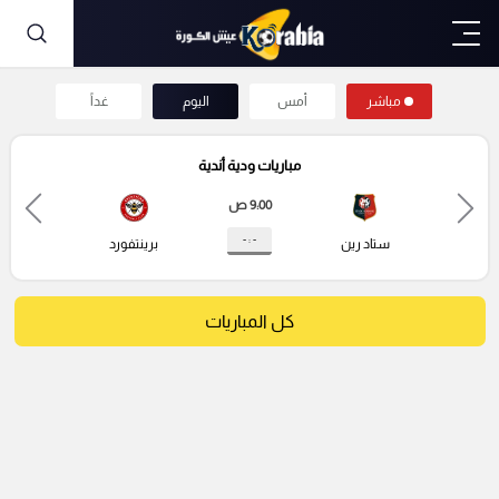
مباشر
أمس
اليوم
غداً
مباريات ودية أندية
9:00 ص
- : -
ستاد رين
برينتفورد
كل المباريات