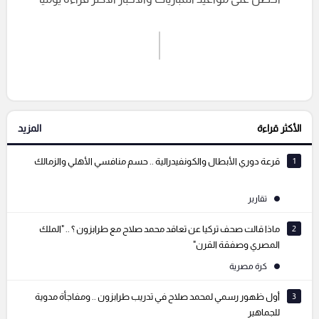
اشترك الان
إرسال تعليق
الأكثر قراءة
المزيد
التعليقات السابقة
1
قرعة دوري الأبطال والكونفيدرالية .. حسم منافسي الأهلي والزمالك
تقارير
2
ماذا قالت صحف تركيا عن تعاقد محمد صلاح مع طرابزون ؟ .. "الملك
المصري وصفقة القرن"
كرة مصرية
3
أول ظهور رسمي لمحمد صلاح في تدريب طرابزون .. ومفاجأة مدوية
للجماهير