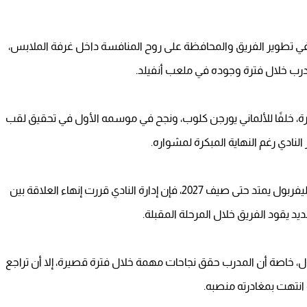
 في تطوير الفريق والمحافظة على روح المنافسة داخل غرفة الملابس،
لمدرب خلال فترة وجوده في ملعب أنفيلد.
، خلفًا للألماني يورجن كلوب، ونجح في موسمه الأول في تحقيق لقب
لنادي رغم النهاية المبكرة لمشواره.
ورغم أن المدرب الهولندي كان لا يزال مرتبطًا بعقد مع ليفربول يمتد حتى صيف 2027، فإن إدارة النادي قررت إنهاء العلاقة بين
د يقود الفريق خلال المرحلة المقبلة.
، خاصة أن المدرب حقق نجاحات مهمة خلال فترة قصيرة، إلا أن تراجع
نتهت بمغادرته منصبه.