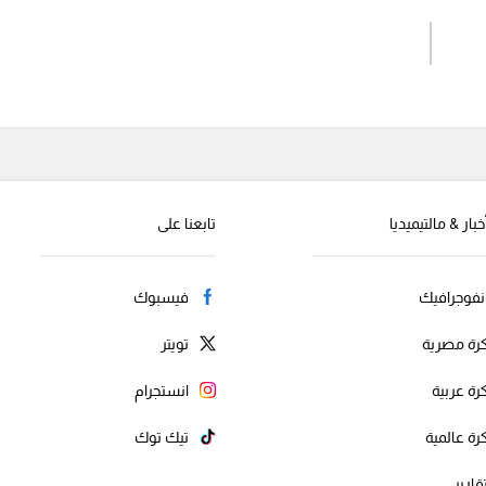
اشترك الان
إرسال تعليق
خبار & مالتيميديا
تابعنا على
نفوجرافيك
فيسبوك
رة مصرية
تويتر
رة عربية
انستجرام
رة عالمية
تيك توك
قارير