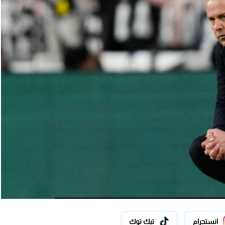
انستجرام
تيك توك