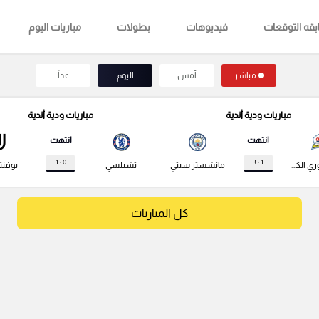
قه التوقعات
فيديوهات
بطولات
مباريات اليوم
مباشر
أمس
اليوم
غداً
مباريات ودية أندية
مباريات ودية أندية
انتهت
انتهت
0 : 1
1 : 3
نجوم الدوري الكوري
مانشستر سيتي
تشيلسي
يوفن
كل المباريات