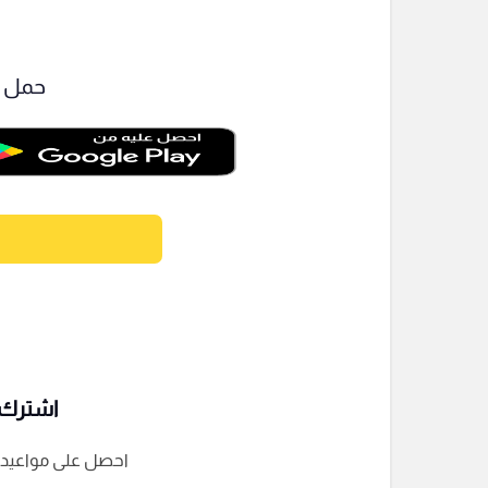
حمل ت
اشترك ف
احصل على مواعيد الم