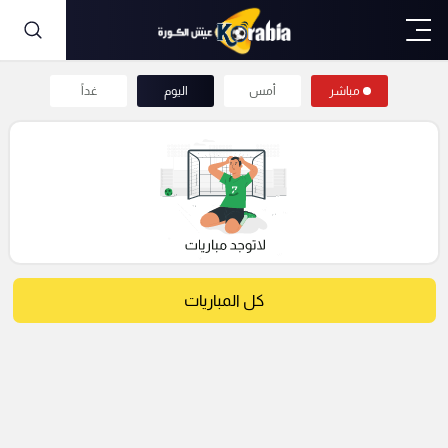
مباشر
أمس
اليوم
غداً
كل المباريات