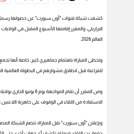
كشفت شبكة قنوات "أون سبورت" عن حصولها رسميًا عل
البرازيلي، والمقرر إقامتها الأسبوع المقبل في الولا
العالم 2026.
وتحظى المباراة باهتمام جماهيري كبير، خاصة أنها تجمع
للفراعنة قبل انطلاق مشوارهم في البطولة العالمية ال
ومن المقرر أن تقام المواج
الاستفادة من اللقاء في الوقوف على جاهزية اللاعبي
وبإعلان "أون سبورت" نقل المباراة، تنضم الشبكة المص
حقوق بث اللقاء، فيما لم تكشف أي جهات أخرى حتى الآ