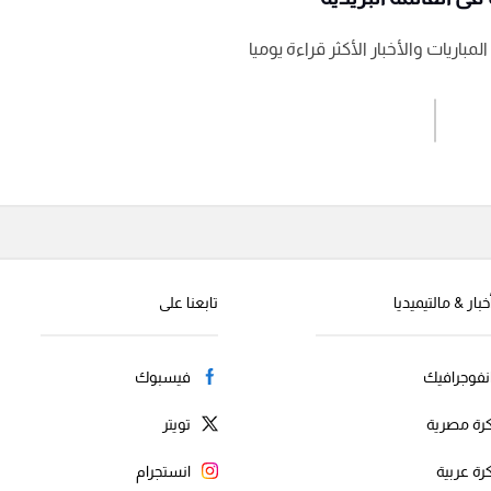
باريات والأخبار الأكثر قراءة يوميا
اشترك الان
إرسال تعليق
خبار & مالتيميديا
تابعنا على
نفوجرافيك
فيسبوك
رة مصرية
تويتر
رة عربية
انستجرام