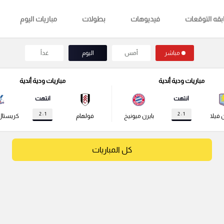
قه التوقعات
فيديوهات
بطولات
مباريات اليوم
مباشر
أمس
اليوم
غداً
مباريات ودية أندية
مباريات ودية أندية
انتهت
انتهت
1 : 2
1 : 2
 فيلا
بايرن ميونيخ
فولهام
كريستال
كل المباريات