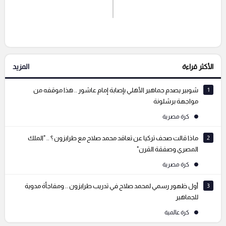
اشترك الان
إرسال تعليق
الأكثر قراءة
المزيد
التعليقات السابقة
1
شوبير يصدم جماهير الأهلي بإصابة إمام عاشور .. هذا موقفه من
مواجهة برشلونة
كرة مصرية
2
ماذا قالت صحف تركيا عن تعاقد محمد صلاح مع طرابزون ؟ .. "الملك
المصري وصفقة القرن"
كرة مصرية
3
أول ظهور رسمي لمحمد صلاح في تدريب طرابزون .. ومفاجأة مدوية
للجماهير
كرة عالمية