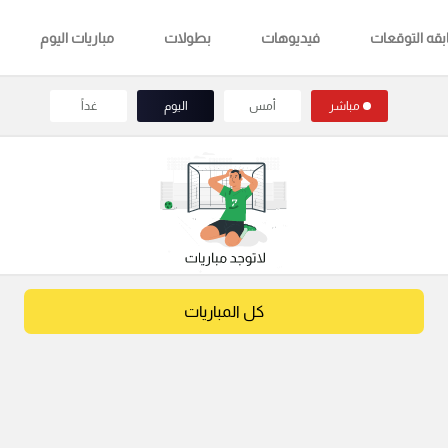
قه التوقعات
فيديوهات
بطولات
مباريات اليوم
مباشر
أمس
اليوم
غداً
كل المباريات