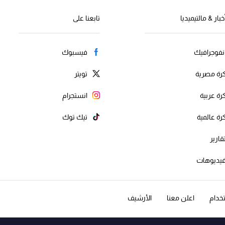
خبار & مالتيميديا
تابعنا على
نفوجرافيك
فيسبوك
رة مصرية
تويتر
رة عربية
انستجرام
رة عالمية
تيك توك
قارير
يديوهات
خدام
اعلن معنا
الأرشيف