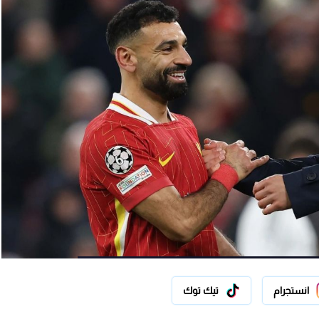
انستجرام
تيك توك