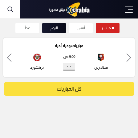
مباشر
أمس
اليوم
غداً
مباريات ودية أندية
9:00 ص
- : -
ستاد رين
برينتفورد
كل المباريات