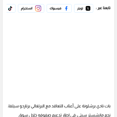
تابعنا عبر :
تويتر
فيسبوك
انستجرام
تيك 
بات نادي برشلونة على أعتاب التعاقد مع البرتغالي برناردو سيلفا،
نجم مانشستر سيتي، في إطار تدعيم صفوفه خلال سوق