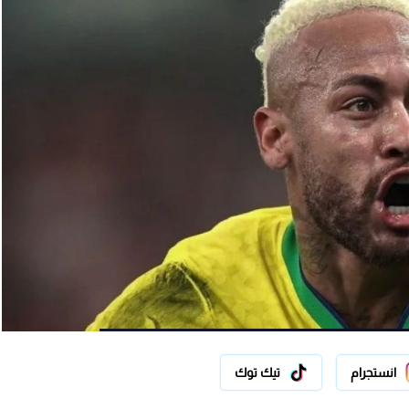
انستجرام
تيك توك