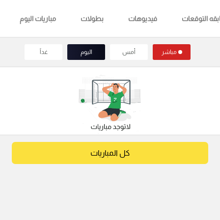
قه التوقعات
فيديوهات
بطولات
مباريات اليوم
مباشر
أمس
اليوم
غداً
كل المباريات