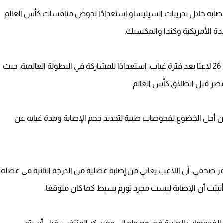
إصابة خلال تدريبات السيليساو استعدادًا لخوض منافسات كأس العالم
تحدة الأمريكية وكندا والمكسيك.
وكان نيمار قد عاد إلى قائمة منتخب البرازيل المكونة من 26 لاعبًا بعد فترة غياب، استعدادًا للمشاركة في البطولة العالمية، حيث
مصر قبل انطلاق كأس العالم.
من أجل الخضوع لفحوصات طبية لتحديد حجم الإصابة ومدة غيابه عن
مر صحفي، أن اللاعب يعاني من إصابة عضلية من الدرجة الثانية في عضلة
ثبتت أن الإصابة ليست مجرد تورم بسيط كما كان متوقعًا.
ع الفحوصات الطبية فور وصوله إلى معسكر المنتخب، قبل أن يتم