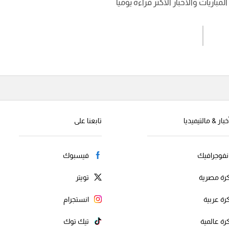
باريات والأخبار الأكثر قراءة يوميا
اشترك الان
إرسال تعليق
خبار & مالتيميديا
تابعنا على
نفوجرافيك
فيسبوك
رة مصرية
تويتر
رة عربية
انستجرام
رة عالمية
تيك توك