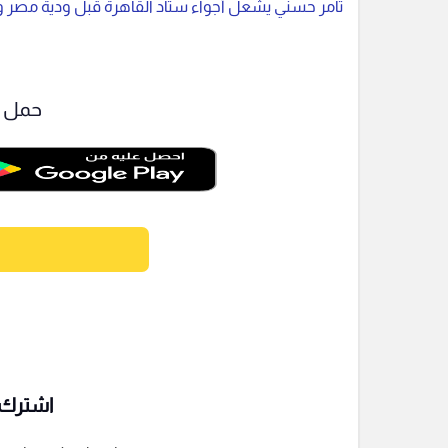
تامر حسني يشعل أجواء ستاد القاهرة قبل ودية مصر ور
حمل ت
اشترك ف