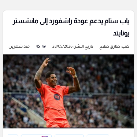
ياب ستام يدعم عودة راشفورد إلى مانشستر
يونايتد
كتب:
طارق صلاح
تاريخ النشر: 28/05/2026
45
منذ شهرين