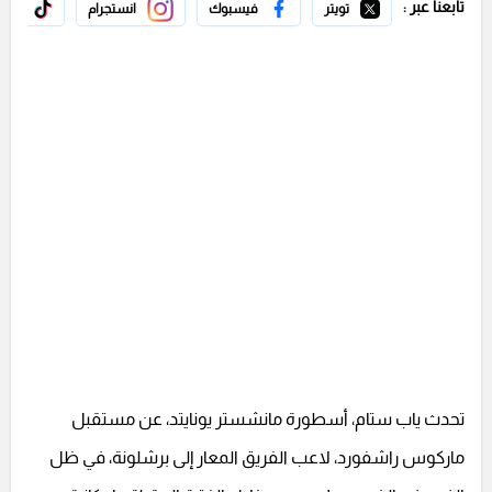
تابعنا عبر :
تويتر
فيسبوك
انستجرام
تيك 
تحدث ياب ستام، أسطورة مانشستر يونايتد، عن مستقبل
ماركوس راشفورد، لاعب الفريق المعار إلى برشلونة، في ظل