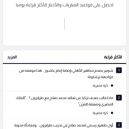
احصل على مواعيد المباريات والأخبار الأكثر قراءة يوميا
اشترك الان
إرسال تعليق
الأكثر قراءة
المزيد
التعليقات السابقة
1
شوبير يصدم جماهير الأهلي بإصابة إمام عاشور .. هذا موقفه من
مواجهة برشلونة
كرة مصرية
2
ماذا قالت صحف تركيا عن تعاقد محمد صلاح مع طرابزون ؟ .. "الملك
المصري وصفقة القرن"
كرة مصرية
3
أول ظهور رسمي لمحمد صلاح في تدريب طرابزون .. ومفاجأة مدوية