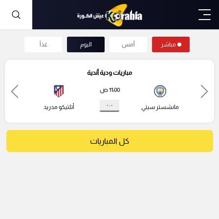
مباشر
أمس
اليوم
غداً
مباريات ودية أندية
11:00 ص
- : -
مانشستر سيتي
أتلتيكو مدريد
كل المباريات