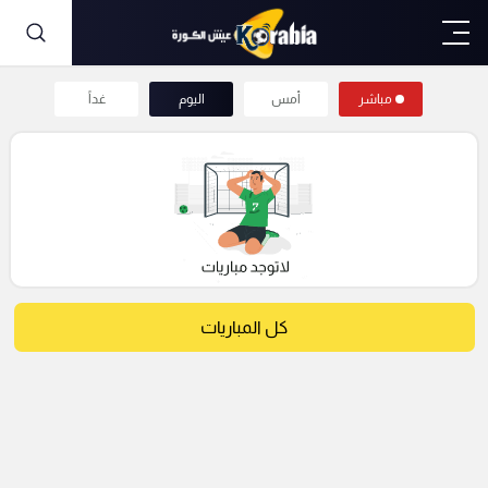
مباشر
أمس
اليوم
غداً
كل المباريات