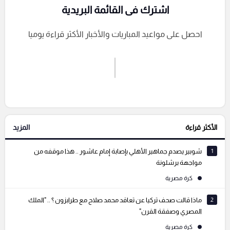
اشترك فى القائمة البريدية
احصل على مواعيد المباريات والأخبار الأكثر قراءة يوميا
اشترك الان
إرسال تعليق
الأكثر قراءة
المزيد
التعليقات السابقة
1
شوبير يصدم جماهير الأهلي بإصابة إمام عاشور .. هذا موقفه من
مواجهة برشلونة
كرة مصرية
2
ماذا قالت صحف تركيا عن تعاقد محمد صلاح مع طرابزون ؟ .. "الملك
المصري وصفقة القرن"
كرة مصرية