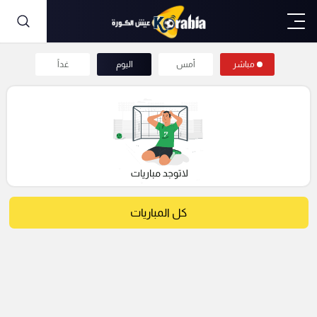
مباشر
أمس
اليوم
غداً
كل المباريات