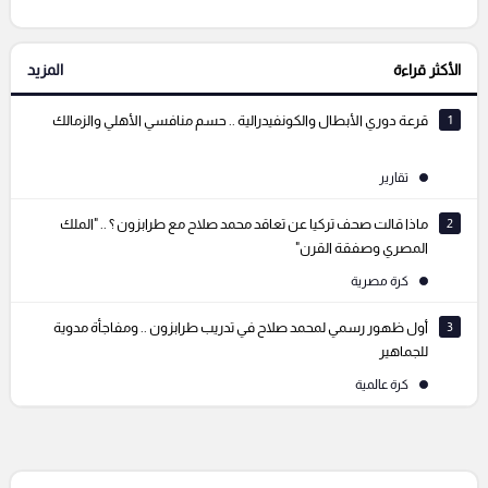
الأكثر قراءة
المزيد
التعليقات السابقة
1
قرعة دوري الأبطال والكونفيدرالية .. حسم منافسي الأهلي والزمالك
تقارير
2
ماذا قالت صحف تركيا عن تعاقد محمد صلاح مع طرابزون ؟ .. "الملك
المصري وصفقة القرن"
كرة مصرية
3
أول ظهور رسمي لمحمد صلاح في تدريب طرابزون .. ومفاجأة مدوية
للجماهير
كرة عالمية