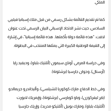
الملكي.
كما تم تقديم القائمة بشكل رسمي من قبل ملك إسبانيا فيليبي
السادس، حيث نشر الاتحاد الإسباني البيان الرسمي تحت عنوان
لافت: “هذه قائمة دولة بأكملها.. هذه قائمة إسبانيا”، في إشارة
إلى القيمة الوطنية الكبيرة التي يمثلها المنتخب في البطولة.
وفي حراسة المرمى: أوناي سيمون (أتلتيك بلباو)، وديفيد رايا
(أرسنال)، وجوان جارسيا (برشلونة).
وفي خط الدفاع: مارك كوكوريا (تشيلسي)، وأليخاندرو جريمالدو
(باير ليفركوزن)، وباو كوبارسي (برشلونة)، وإيمريك لابورت
(أتلتيك بلباو)، ومارك بوبيل (أتلتيكو مدريد)، وإريك جارسيا