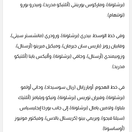
(برشلونة)، وماركوس يورينتي (أتلتيكو مدريد)، وبيدرو بورو
(توتنهام).
وفي خط الوسط: بيدري (برشلونة)، ورودري (مانشستر سيتي)،
وفابيان رويز (باريس سان جيرمان)، وميكيل ميرينو (أرسنال)،
وزوبيمندي (أرسنال)، وجافي (برشلونة)، وأليكس باينا (أتلتيكو
مدريد).
في خط الهجوم: أويارزابال (ريال سوسيداد)، وداني أولمو
(برشلونة)، وفيران توريس (برشلونة)، ونيكو ويليامز (أتلتيك
بلباو)، ولامين يامال (برشلونة)، إلى جانب بورخا إيجليسياس
(سيلتا فيجو)، ويريمي بينو (كريستال بالاس)، وفيكتور مونيوز
(أوساسونا).