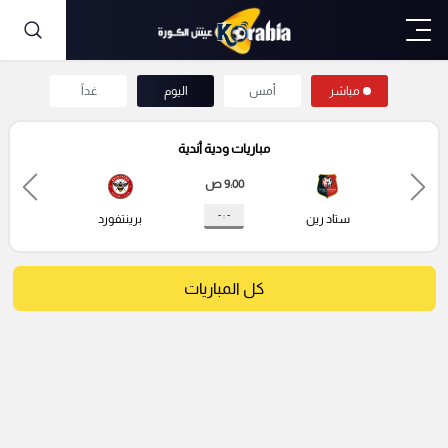
مباشر
أمس
اليوم
غداً
مباريات ودية أندية
9:00 ص
- : -
ستاد رين
برينتفورد
كل المباريات