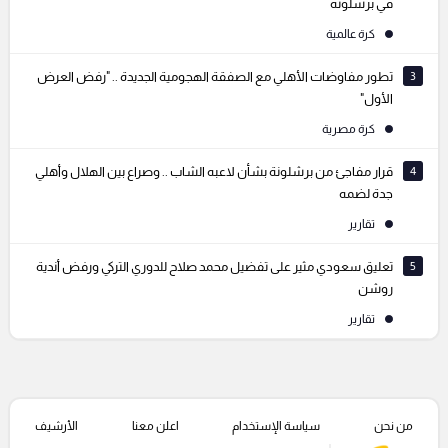
في برشلونة
كرة عالمية
3
تطور مفاوضات الأهلي مع الصفقة الهجومية الجديدة .. "رفض العرض
الأول"
كرة مصرية
4
قرار مفاجئ من برشلونة بشأن لاعبه الشاب .. وصراع بين الهلال وأهلي
جدة لضمه
تقارير
5
تعليق سعودي مثير على تفضيل محمد صلاح للدوري التركي ورفض أندية
روشن
تقارير
من نحن
سياسة الإستخدام
اعلن معنا
الأرشيف