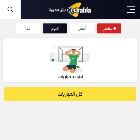
مباشر
أمس
اليوم
غداً
كل المباريات