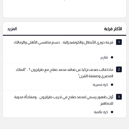
إرسال تعليق
الأكثر قراءة
المزيد
التعليقات السابقة
1
قرعة دوري الأبطال والكونفيدرالية .. حسم منافسي الأهلي والزمالك
تقارير
2
ماذا قالت صحف تركيا عن تعاقد محمد صلاح مع طرابزون ؟ .. "الملك
المصري وصفقة القرن"
كرة مصرية
3
أول ظهور رسمي لمحمد صلاح في تدريب طرابزون .. ومفاجأة مدوية
للجماهير
كرة عالمية