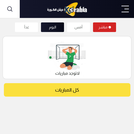
مباشر
أمس
اليوم
غداً
كل المباريات