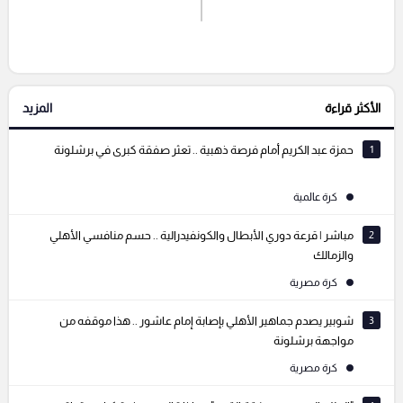
اشترك الان
إرسال تعليق
الأكثر قراءة
المزيد
التعليقات السابقة
1
حمزة عبد الكريم أمام فرصة ذهبية .. تعثر صفقة كبرى في برشلونة
كرة عالمية
2
مباشر | قرعة دوري الأبطال والكونفيدرالية .. حسم منافسي الأهلي
والزمالك
كرة مصرية
3
شوبير يصدم جماهير الأهلي بإصابة إمام عاشور .. هذا موقفه من
مواجهة برشلونة
كرة مصرية