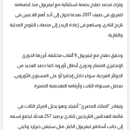
وترك محمد صلاح بصمة استثنائية مع ليفربول منذ انضمامه
للفريق في صيف 2017، بعدما تحول إلى أحد أهم اللاعبين في
تاريخ النادي، وساهم في إعادة الريدز إلى منصات التتويج المحلية
والقارية.
وحقق صلاح مع ليفربول 9 ألقاب مختلفة، أبرزها الدوري
الإنجليزي الممتاز ودوري أبطال أوروبا، كما حصد العديد من
الجوائز الفردية، سواء داخل إنجلترا أو على المستوى الأوروبي،
بفضل مستواه الثابت وأرقامه التهديفية المميزة.
ويغادر “الملك المصري” أنفيلد وهو يحتل المركز الثالث في
قائمة الهدافين التاريخيين للنادي برصيد 257 هدفًا، ليضع اسمه
إلى جانب أساطير ليفربول الكبار، مثل ستيفن جيرارد وكيني