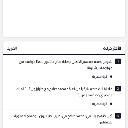
اشترك الان
إرسال تعليق
الأكثر قراءة
المزيد
التعليقات السابقة
1
شوبير يصدم جماهير الأهلي بإصابة إمام عاشور .. هذا موقفه من
مواجهة برشلونة
كرة مصرية
2
ماذا قالت صحف تركيا عن تعاقد محمد صلاح مع طرابزون ؟ .. "الملك
المصري وصفقة القرن"
كرة مصرية
3
أول ظهور رسمي لمحمد صلاح في تدريب طرابزون .. ومفاجأة مدوية
للجماهير