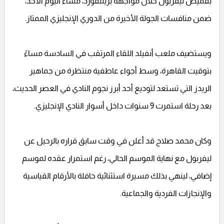
بقميص ليفربول خلال مواجهة برينتفورد، مساء اليوم الأحد،
ضمن منافسات الجولة الأخيرة من الدوري الإنجليزي الممتاز.
ويستضيف ملعب أنفيلد اللقاء المرتقب في السادسة مساءً
بتوقيت القاهرة، وسط أجواء عاطفية منتظرة من جماهير
الريدز التي تستعد لتوديع أحد أبرز نجوم النادي في العصر الحديث،
بعد رحلة استمرت 9 سنوات داخل أسوار النادي الإنجليزي.
وكان محمد صلاح قد أعلن في وقت سابق قراره بالرحيل عن
ليفربول مع نهاية الموسم الحالي، رغم استمرار عقده لموسم
إضافي، لينهي بذلك مسيرة استثنائية حافلة بالأرقام القياسية
والإنجازات الفردية والجماعية.