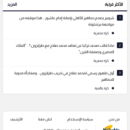
الأكثر قراءة
المزيد
التعليقات السابقة
1
شوبير يصدم جماهير الأهلي بإصابة إمام عاشور .. هذا موقفه من
مواجهة برشلونة
كرة مصرية
2
ماذا قالت صحف تركيا عن تعاقد محمد صلاح مع طرابزون ؟ .. "الملك
المصري وصفقة القرن"
كرة مصرية
3
أول ظهور رسمي لمحمد صلاح في تدريب طرابزون .. ومفاجأة مدوية
للجماهير
كرة عالمية
من نحن
سياسة الإستخدام
اعلن معنا
الأرشيف