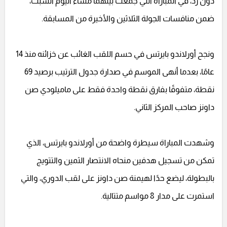
دون رد، في المباراة التي جمعت بينهما مساء اليوم السبت،
ضمن منافسات الجولة الثلاثين والأخيرة من المسابقة.
ونجح أورلاندو بايرتس في حسم اللقب الغائب عن خزائنه منذ 14
عامًا، بعدما أنهى الموسم في صدارة جدول الترتيب برصيد 69
نقطة، متفوقًا بفارق نقطة واحدة فقط على ماميلودي صن
داونز صاحب المركز الثاني.
وشهدت المباراة سيطرة واضحة من أورلاندو بايرتس، الذي
تمكن من تسجيل هدفين منحاه الانتصار الثمين والتتويج
بالبطولة، ليضع حدًا لهيمنة صن داونز على لقب الدوري، والتي
استمرت على مدار 8 مواسم متتالية.