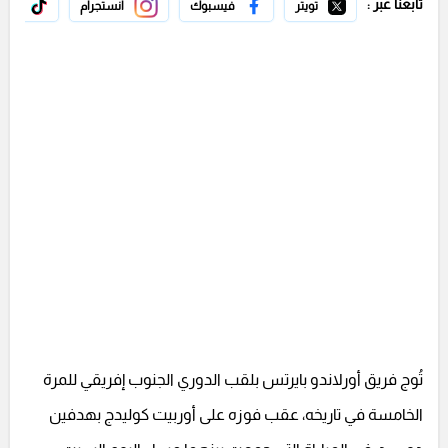
تابعنا عبر :
تويتر
فيسبوك
انستجرام
تيك 
تُوج فريق أورلاندو بايرتس بلقب الدوري الجنوب إفريقي للمرة
الخامسة في تاريخه، عقب فوزه على أوربيت كوليدج بهدفين