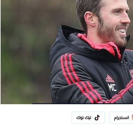
انستجرام
تيك توك