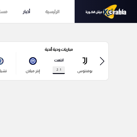
الرئيسية
أخبار
مساب
مباريات ودية أندية
انتهت
1 : 2
يوفنتوس
إنتر ميلان
تشي