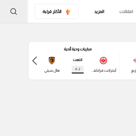
انتقالات
المزيد
الأكثر قراءة
مباريات ودية أندية
مباري
انتهت
2 : 0
زيغ
آينتراخت فرانكفورت
هال سيتي
باير ليفركوزن