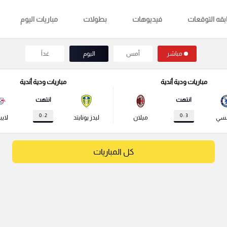
قه التوقعات
فيديوهات
بطولات
مباريات اليوم
مباشر
أمس
اليوم
غداً
مباريات ودية أندية
مباريات ودية أندية
انتهت
انتهت
2 : 0
3 : 0
لسي
ميلان
ليدز يونايتد
لايب
كل المباريات