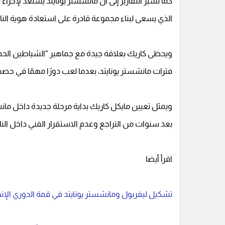
كما تشير التقارير إلى أن مانشستر يونايتد يستعد لإجراء ت
الذي يسعى لبناء مجموعة قادرة على استعادة هوية النا
ويحظى كاريك بعلاقة جيدة مع جماهير “الشياطين الحمر”
فترات مانشستر يونايتد، بعدما لعب دورًا مهمًا في حصد 
ويمثل تعيين مايكل كاريك بداية مرحلة جديدة داخل مانشس
بعد سنوات من التراجع وعدم الاستقرار الفني داخل الناد
اقرأ أيضا
تشكيل ليفربول ومانشستر يونايتد في قمة الدوري الإن