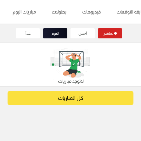
قه التوقعات
فيديوهات
بطولات
مباريات اليوم
مباشر
أمس
اليوم
غداً
كل المباريات