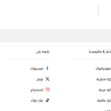
اشترك الان
إرسال تعليق
خبار & مالتيميديا
تابعنا على
نفوجرافيك
فيسبوك
رة مصرية
تويتر
رة عربية
انستجرام
رة عالمية
تيك توك
قارير