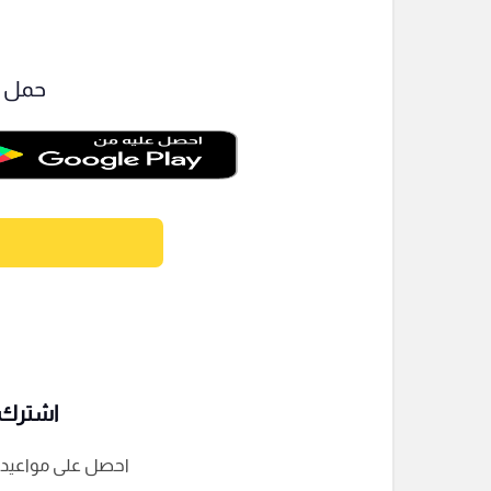
حمل ت
اشترك ف
احصل على مواعيد الم