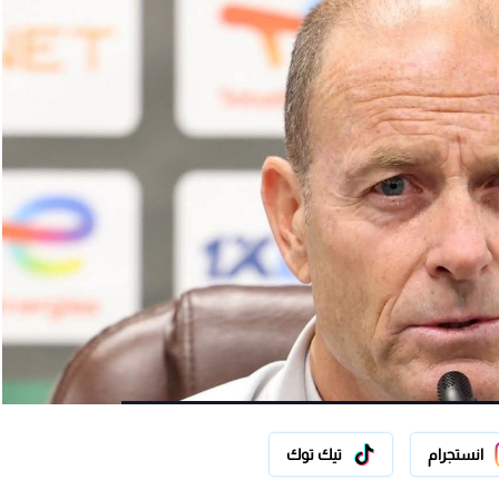
انستجرام
تيك توك