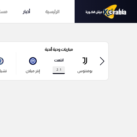
الرئيسية
أخبار
مساب
مباريات ودية أندية
انتهت
1 : 2
يوفنتوس
إنتر ميلان
تشي