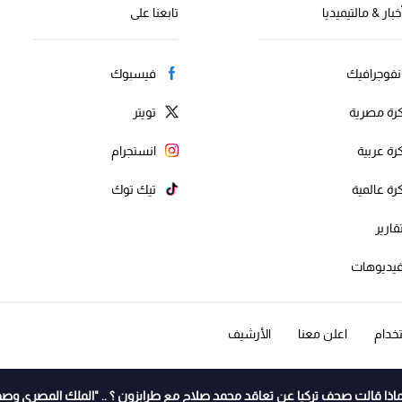
خبار & مالتيميديا
تابعنا على
نفوجرافيك
فيسبوك
رة مصرية
تويتر
رة عربية
انستجرام
رة عالمية
تيك توك
قارير
يديوهات
خدام
اعلن معنا
الأرشيف
اذا قالت صحف تركيا عن تعاقد محمد صلاح مع طرابزون ؟ .. "الملك المصري وصف