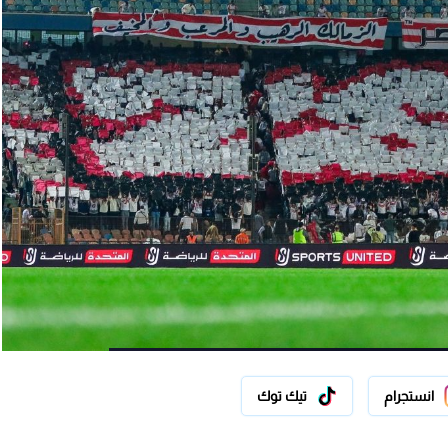
انستجرام
تيك توك