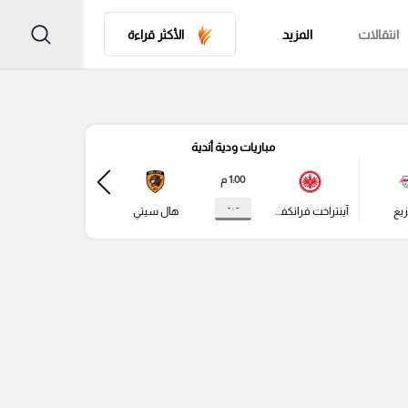
انتقالات
المزيد
الأكثر قراءة
مباريات ودية أندية
مباري
1:00 م
- : -
زيغ
آينتراخت فرانكفورت
هال سيتي
باير ليفركوزن