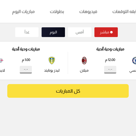
قه التوقعات
فيديوهات
بطولات
مباريات اليوم
مباشر
أمس
اليوم
غداً
مباريات ودية أندية
مباريات ودية أندية
12:00 م
1:00 م
- : -
- : -
لسي
ميلان
ليدز يونايتد
لايب
كل المباريات