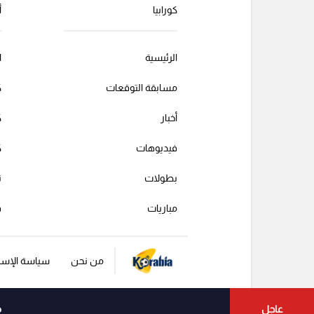
كورابيا
أ
الرئيسية
ا
مسابقة التوقعات
ك
أخبار
ك
فيديوهات
ك
بطولات
ت
مباريات
ف
من نحن
سياسة الإست
عاجل
م