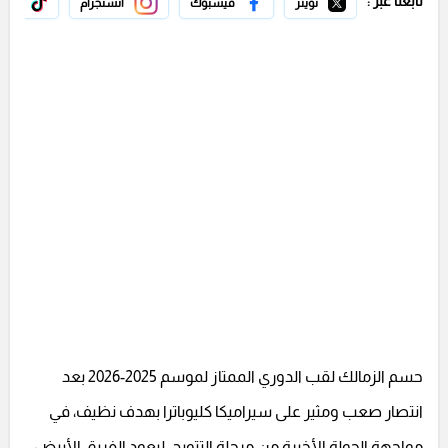
تابعنا عبر :
تويتر
فيسبوك
انستجرام
تيك 
حسم الزمالك لقب الدوري الممتاز لموسم 2025-2026 بعد
انتصار صعب ومثير على سيراميكا كليوباترا بهدف نظيف، في
مواجهة الجولة الأخيرة من مرحلة التتويج، ليعود الفريق الأبيض