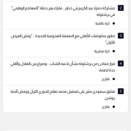
2
مشاركة حمزة عبد الكريم في خطر .. فليك يقر خطة "المهاجم الوهمي"
في برشلونة
كرة عالمية
3
تطور مفاوضات الأهلي مع الصفقة الهجومية الجديدة .. "رفض العرض
الأول"
كرة مصرية
4
قرار مفاجئ من برشلونة بشأن لاعبه الشاب .. وصراع بين الهلال وأهلي
جدة لضمه
تقارير
5
تعليق سعودي مثير على تفضيل محمد صلاح للدوري التركي ورفض أندية
روشن
تقارير