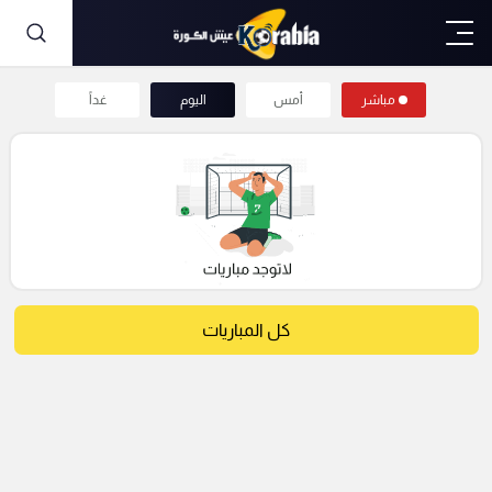
مباشر
أمس
اليوم
غداً
كل المباريات