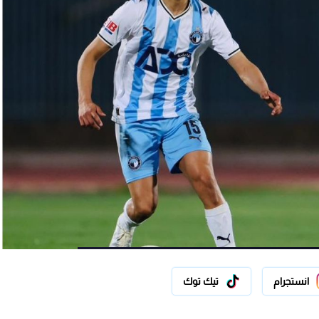
انستجرام
تيك توك