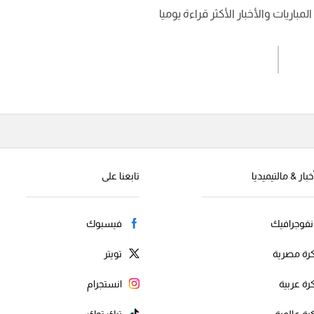
باريات والأخبار الأكثر قراءة يوميا
اشترك الان
إرسال تعليق
خبار & مالتيميديا
تابعنا على
نفوجرافيك
فيسبوك
رة مصرية
تويتر
رة عربية
انستجرام
رة عالمية
تيك توك