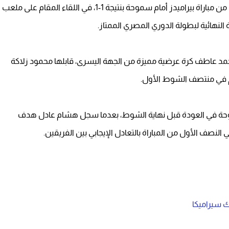
فرض التعادل الإيجابي نفسه على أحداث الشوط الأول من مباراة بيراميدز أمام سموحة بنتيجة 1-1، في اللقاء المقام على ملعب
النهائية لبطولة الدوري المصري الممتاز.
جيل في الدقيقة 23 بعدما أرسل أحمد عاطف كرة عرضية مميزة من الجهة اليسرى، قابلها محمود زلاكة
م في منتصف الشوط الأول.
موحة في العودة قبل نهاية الشوط، بعدما سجل هشام عادل هدف
 النصف الأول من المباراة بالتعادل الإيجابي بين الفريقين.
 سيراميكا