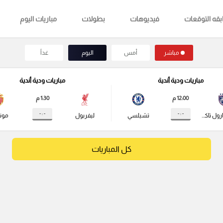
قه التوقعات
فيديوهات
بطولات
مباريات اليوم
مباشر
أمس
اليوم
غداً
مباريات ودية أندية
مباريات ودية أندية
12:00 م
1:30 م
- : -
- : -
جوهور دارول تاكزيم
تشيلسي
ليفربول
مونا
كل المباريات