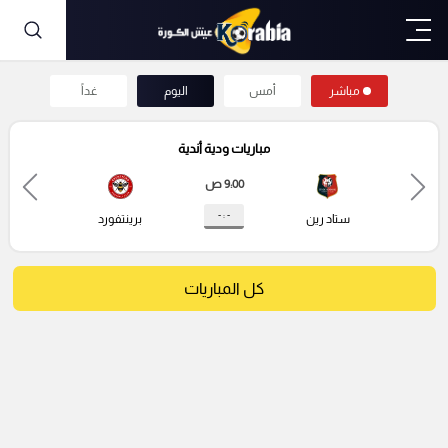
مباشر
أمس
اليوم
غداً
مباريات ودية أندية
9:00 ص
- : -
ستاد رين
برينتفورد
كل المباريات