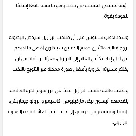
رؤيته بقميص المنتخب من جديد، وهو ما منحه دافعًا إضافيًا
للعودة بقوة.
وشدد لاعب سانتوس على أن منتخب البرازيل سيدخل البطولة
بروح قتالية، قائلاً إن جميع اللاعبين سيبذلون أقصى ما لديهم
من أجل إعادة كأس العالم إلى البرازيل، معربًا عن أمله في أن
يختتم مسيرته الكروية بأفضل صورة ممكنة عبر التتويج باللقب.
وضمت قائمة منتخب البرازيل عددًا من أبرز نجوم الكرة العالمية،
يتقدمهم أليسون بيكر، ماركينيوس، كاسيميرو، برونو جيماريش،
رافينيا، وفينيسيوس جونيور، إلى جانب نيمار العائد لقيادة الهجوم
البرازيلي.