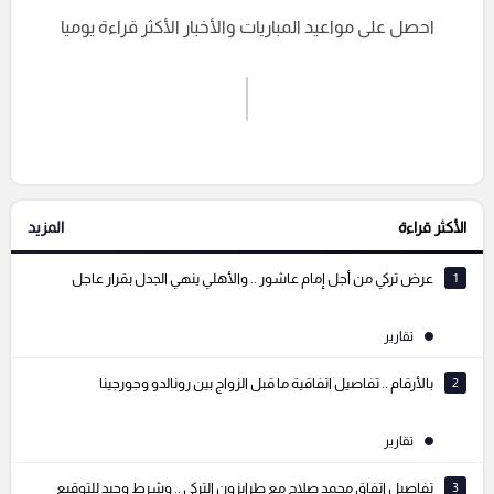
احصل على مواعيد المباريات والأخبار الأكثر قراءة يوميا
اشترك الان
إرسال تعليق
الأكثر قراءة
المزيد
التعليقات السابقة
1
عرض تركي من أجل إمام عاشور .. والأهلي ينهي الجدل بقرار عاجل
تقارير
2
بالأرقام .. تفاصيل اتفاقية ما قبل الزواج بين رونالدو وجورجينا
تقارير
3
تفاصيل اتفاق محمد صلاح مع طرابزون التركي .. وشرط وحيد للتوقيع