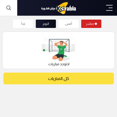
مباشر
أمس
اليوم
غداً
كل المباريات