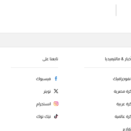
اشترك الان
إرسال تعليق
خبار & مالتيميديا
تابعنا على
نفوجرافيك
فيسبوك
رة مصرية
تويتر
رة عربية
انستجرام
رة عالمية
تيك توك
قارير