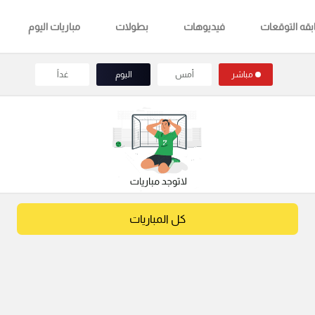
قه التوقعات
فيديوهات
بطولات
مباريات اليوم
مباشر
أمس
اليوم
غداً
كل المباريات