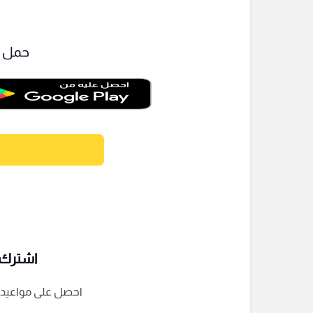
حمل ت
اشترك ف
احصل على مواعيد الم