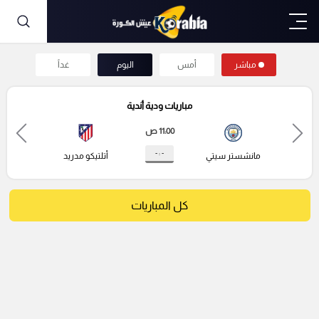
مباشر
أمس
اليوم
غداً
مباريات ودية أندية
11:00 ص
- : -
مانشستر سيتي
أتلتيكو مدريد
كل المباريات