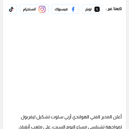
تابعنا عبر :
تويتر
فيسبوك
انستجرام
تيك 
أعلن المدير الفني الهولندي أرني سلوت تشكيل ليفربول
لمواجهة تشيلسي مساء اليوم السبت، على ملعب آنفيلد،