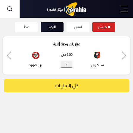
مباشر
أمس
اليوم
غداً
مباريات ودية أندية
9:00 ص
- : -
ستاد رين
برينتفورد
كل المباريات