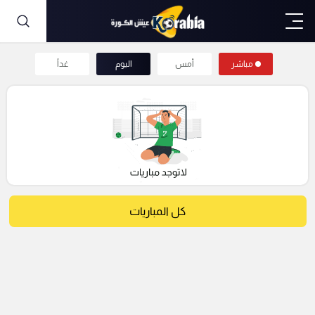
مباشر
أمس
اليوم
غداً
كل المباريات