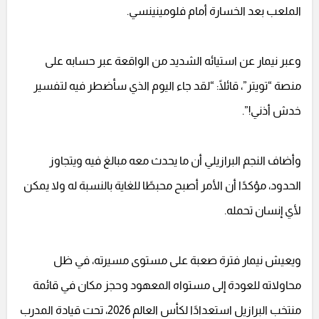
الملعب بعد الخسارة أمام فلومينينسي.
وعبر نيمار عن استيائه الشديد من الواقعة عبر حسابه على
منصة “تويتر”، قائلًا: “لقد جاء اليوم الذي سأضطر فيه لتفسير
خدش أذني!”.
وأضاف النجم البرازيلي أن ما يحدث معه مبالغ فيه ويتجاوز
الحدود، مؤكدًا أن الأمر أصبح محبطًا للغاية بالنسبة له ولا يمكن
لأي إنسان تحمله.
ويعيش نيمار فترة صعبة على مستوى مسيرته، في ظل
محاولاته للعودة إلى مستواه المعهود وحجز مكان في قائمة
منتخب البرازيل استعدادًا لكأس العالم 2026، تحت قيادة المدرب