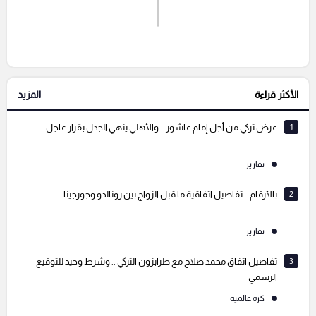
اشترك الان
إرسال تعليق
الأكثر قراءة
المزيد
التعليقات السابقة
1
عرض تركي من أجل إمام عاشور .. والأهلي ينهي الجدل بقرار عاجل
تقارير
2
بالأرقام .. تفاصيل اتفاقية ما قبل الزواج بين رونالدو وجورجينا
تقارير
3
تفاصيل اتفاق محمد صلاح مع طرابزون التركي .. وشرط وحيد للتوقيع
الرسمي
كرة عالمية