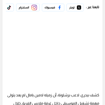
تابعنا عبر :
تويتر
فيسبوك
انستجرام
تيك 
كشف بيدري، لاعب برشلونة، أن زميله لامين يامال لم يعد يتولى
مهمة تشغيل الموسيقى داخل غرفة ملابس الفريق خلال