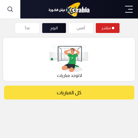
مباشر
أمس
اليوم
غداً
كل المباريات