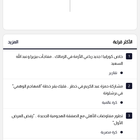
اشترك الان
إرسال تعليق
الأكثر قراءة
المزيد
التعليقات السابقة
1
خاص كورابيا | جديد رباعي الأزمة في الزمالك .. مفاجآت بيزيرا وعبد الله
السعيد
تقارير
2
مشاركة حمزة عبد الكريم في خطر .. فليك يقر خطة "المهاجم الوهمي"
في برشلونة
كرة عالمية
3
تطور مفاوضات الأهلي مع الصفقة الهجومية الجديدة .. "رفض العرض
الأول"
كرة مصرية