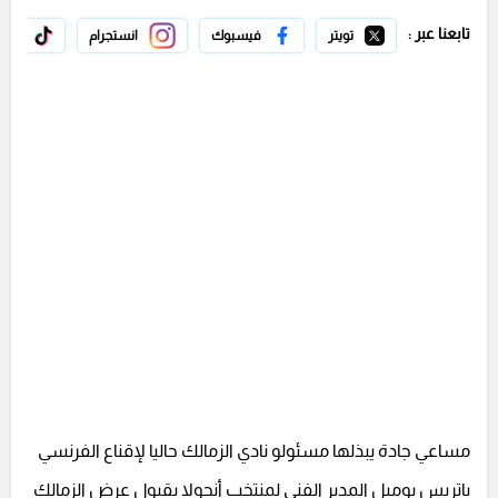
تابعنا عبر :
تويتر
فيسبوك
انستجرام
تيك 
مساعي جادة يبذلها مسئولو نادي الزمالك حاليا لإقناع الفرنسي
باتريس بوميل المدير الفني لمنتخب أنجولا بقبول عرض الزمالك