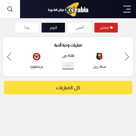
مباشر
أمس
اليوم
غداً
مباريات ودية أندية
9:00 ص
- : -
ستاد رين
برينتفورد
كل المباريات