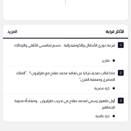
إرسال تعليق
الأكثر قراءة
المزيد
التعليقات السابقة
1
قرعة دوري الأبطال والكونفيدرالية .. حسم منافسي الأهلي والزمالك
تقارير
2
ماذا قالت صحف تركيا عن تعاقد محمد صلاح مع طرابزون ؟ .. "الملك
المصري وصفقة القرن"
كرة مصرية
3
أول ظهور رسمي لمحمد صلاح في تدريب طرابزون .. ومفاجأة مدوية
للجماهير
كرة عالمية