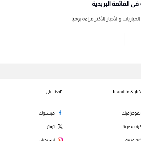
ى القائمة البريدية
باريات والأخبار الأكثر قراءة يوميا
اشترك الان
إرسال تعليق
خبار & مالتيميديا
تابعنا على
نفوجرافيك
فيسبوك
رة مصرية
تويتر
رة عربية
انستجرام