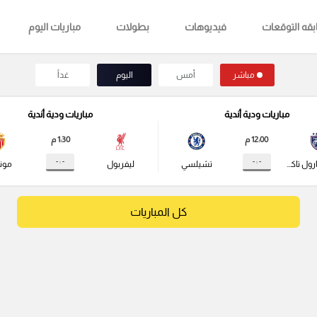
قه التوقعات
فيديوهات
بطولات
مباريات اليوم
مباشر
أمس
اليوم
غداً
مباريات ودية أندية
مباريات ودية أندية
12:00 م
1:30 م
- : -
- : -
جوهور دارول تاكزيم
تشيلسي
ليفربول
مونا
كل المباريات