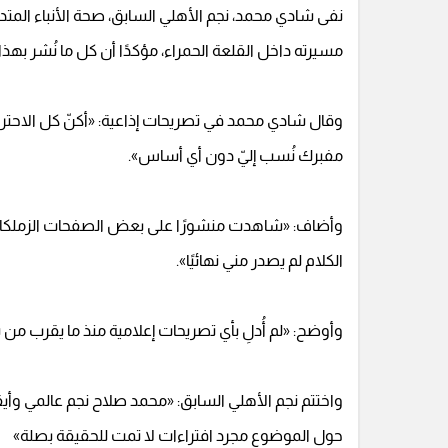
نفى شادي محمد، نجم الأهلي السابق، صحة الأنباء المت
مسيرته داخل القلعة الحمراء، مؤكدًا أن كل ما نُشر بهذا 
وقال شادي محمد في تصريحات إذاعية: «أكنّ كل الاحترام ل
مفبرك نُسب إليّ دون أي أساس».
وأضاف: «شاهدت منشورًا على بعض الصفحات الزملكاوية
الكلام لم يصدر مني نهائيًا».
وأوضح: «لم أُدلِ بأي تصريحات إعلامية منذ ما يقرب م
واختتم نجم الأهلي السابق: «محمد صلاح نجم عالمي وأي
حول الموضوع مجرد افتراءات لا تمت للحقيقة بصلة»