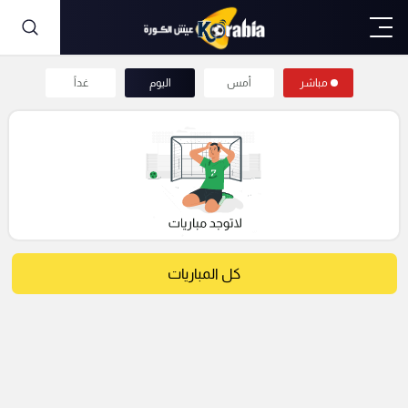
مباشر
أمس
اليوم
غداً
كل المباريات