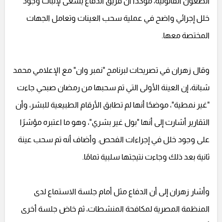
الطعون القانونية، مؤكدًا أن فريق الدفاع يسعى لإثبات وجود
خلل إجرائي واضح في عملية سحب العينات وتعامل الجهات
المختصة معها.
وقال زهران في تصريحات لبرنامج "نمبر وان" مع الإعلامي محمد
شبانة، إن العينة الأولى التي تم سحبها من رمضان صبحي جاءت
"غير نمطية"، موضحًا أنها لم تطابق الأرقام الطبيعية للبشر، وأن
التقارير أشارت إلى أنها "بول غير بشري"، وهو ما اعتبره مؤشرًا
على وجود خلل في إجراءات الفحص. وأضاف أنه تم سحب عينة
ثانية بعد ذلك وجاءت نتيجتها سلبية تمامًا.
وأشار زهران إلى أن الدفاع مثل أمام جلسة الاستماع لدى
المنظمة المصرية لمكافحة المنشطات، ثم خاض جلسة أخرى