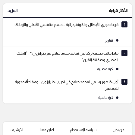
الأكثر قراءة
المزيد
التعليقات السابقة
1
قرعة دوري الأبطال والكونفيدرالية .. حسم منافسي الأهلي والزمالك
تقارير
2
ماذا قالت صحف تركيا عن تعاقد محمد صلاح مع طرابزون ؟ .. "الملك
المصري وصفقة القرن"
كرة مصرية
3
أول ظهور رسمي لمحمد صلاح في تدريب طرابزون .. ومفاجأة مدوية
للجماهير
كرة عالمية
من نحن
سياسة الإستخدام
اعلن معنا
الأرشيف