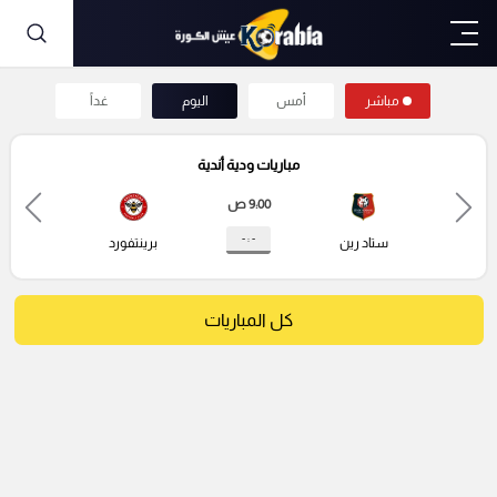
مباشر
أمس
اليوم
غداً
مباريات ودية أندية
9:00 ص
- : -
ستاد رين
برينتفورد
كل المباريات