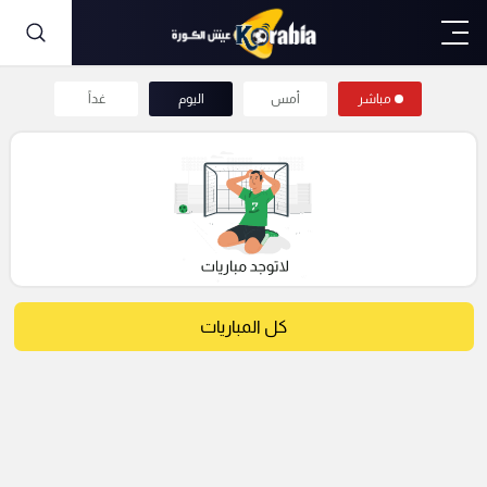
مباشر
أمس
اليوم
غداً
كل المباريات