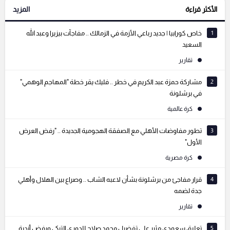
الأكثر قراءة
المزيد
التعليقات السابقة
1
خاص كورابيا | جديد رباعي الأزمة في الزمالك .. مفاجآت بيزيرا وعبد الله
السعيد
تقارير
2
مشاركة حمزة عبد الكريم في خطر .. فليك يقر خطة "المهاجم الوهمي"
في برشلونة
كرة عالمية
3
تطور مفاوضات الأهلي مع الصفقة الهجومية الجديدة .. "رفض العرض
الأول"
كرة مصرية
4
قرار مفاجئ من برشلونة بشأن لاعبه الشاب .. وصراع بين الهلال وأهلي
جدة لضمه
تقارير
5
تعليق سعودي مثير على تفضيل محمد صلاح للدوري التركي ورفض أندية