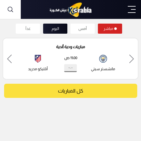
مباشر
أمس
اليوم
غداً
مباريات ودية أندية
11:00 ص
- : -
مانشستر سيتي
أتلتيكو مدريد
كل المباريات