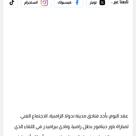
تابعنا عبر :
تويتر
فيسبوك
انستجرام
تيك 
عقد اليوم، بأحد فنادق مدينة ندولا الزامبية، الاجتماع الفني
لمباراة باور ديناموز بطل زامبيا، ونادي بيراميدز في اللقاء الذي