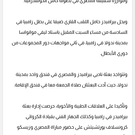
ومؤازرة شقيقه المصري في بطولة كأس الكونفدرالية.
ويحل بيراميدز حامل اللقب القاري ضيفا على بطل زامبيا في
السادسة من مساء السبت المقبل باستاد ليفي موانواسا
بمدينة ندولا في زامبيا، في ثاني مواجهات دور المجموعات من
دوري الأبطال.
وتتواجد بعثة ناديي بيراميدز والمصري في فندق واحد بمدينة
ندولا، حيث أدت البعثتان صلاة الجمعة معا في فندق الإقامة.
وتأكيدا على العلاقات الطيبة والأخوية، حرصت إدارة بعثة
بيراميدز في زامبيا وكذلك الجهاز الفني بقيادة الكرواتي
كرونسلاف يورتشيتش على حضور مباراة المصري وزيسكو