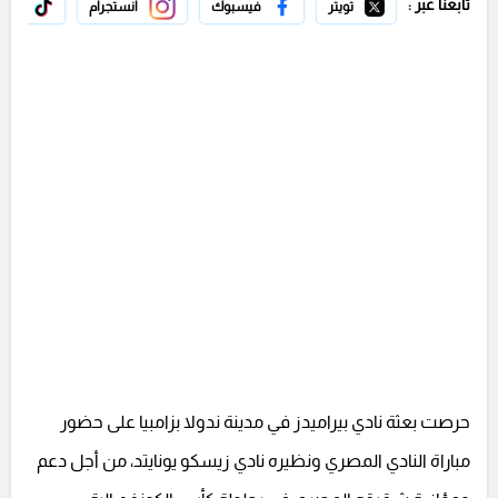
تابعنا عبر :
تويتر
فيسبوك
انستجرام
تيك 
حرصت بعثة نادي بيراميدز في مدينة ندولا بزامبيا على حضور
مباراة النادي المصري ونظيره نادي زيسكو يونايتد، من أجل دعم