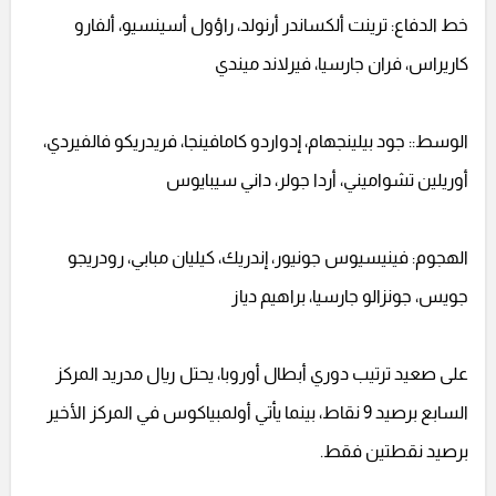
خط الدفاع: ترينت ألكساندر أرنولد، راؤول أسينسيو، ألفارو
كاريراس، فران جارسيا، فيرلاند ميندي
الوسط:: جود بيلينجهام، إدواردو كامافينجا، فريدريكو فالفيردي،
أوريلين تشواميني، أردا جولر، داني سيبايوس
الهجوم: فينيسيوس جونيور، إندريك، كيليان مبابي، رودريجو
جويس، جونزالو جارسيا، براهيم دياز
على صعيد ترتيب دوري أبطال أوروبا، يحتل ريال مدريد المركز
السابع برصيد 9 نقاط، بينما يأتي أولمبياكوس في المركز الأخير
برصيد نقطتين فقط.