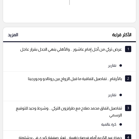
إرسال تعليق
الأكثر قراءة
المزيد
التعليقات السابقة
1
عرض تركي من أجل إمام عاشور .. والأهلي ينهي الجدل بقرار عاجل
تقارير
2
بالأرقام .. تفاصيل اتفاقية ما قبل الزواج بين رونالدو وجورجينا
تقارير
3
تفاصيل اتفاق محمد صلاح مع طرابزون التركي .. وشرط وحيد للتوقيع
الرسمي
كرة عالمية
4
حمزة عبد الكريم أمام فرصة ذهبية .. تعثر صفقة كبرى في برشلونة