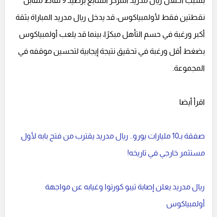
بسبب احتلال ريال مدريد المركز السابع برصيد 9 نقاط مقابل
نقطتين فقط لأولمبياكوس، قد يدخل ريال مدريد المباراة بثقة
أكبر ورغبة في حسم التأهل مبكرًا، بينما قد يلعب أولمبياكوس
بضغط أقل ورغبة في تحقيق نتيجة إيجابية لتحسين موقفه في
المجموعة.
اقرأ أيضا
صفقة بـ10 مليارات يورو.. ريال مدريد يقترب من فتح بابه لأول
مستثمر خارجي في تاريخه!
ريال مدريد يعلن إصابة تيبو كورتوا وغيابه عن مواجهة
أولمبياكوس