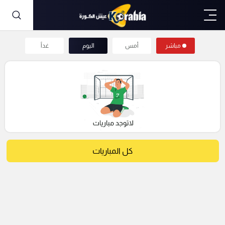
مباشر
أمس
اليوم
غداً
كل المباريات